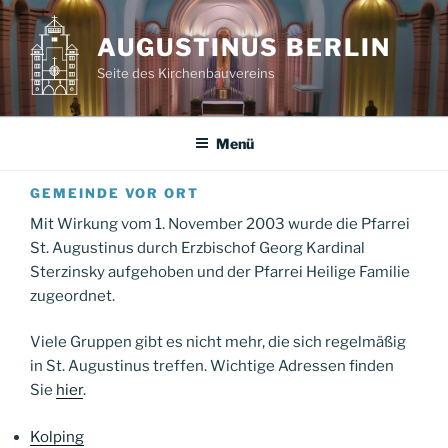
Zum
Inhalt
AUGUSTINUS BERLIN
springen
Seite des Kirchenbauvereins
Menü
GEMEINDE VOR ORT
Mit Wirkung vom 1. November 2003 wurde die Pfarrei
St. Augustinus durch Erzbischof Georg Kardinal
Sterzinsky aufgehoben und der Pfarrei Heilige Familie
zugeordnet.
Viele Gruppen gibt es nicht mehr, die sich regelmäßig
in St. Augustinus treffen. Wichtige Adressen finden
Sie
hier
.
Kolping