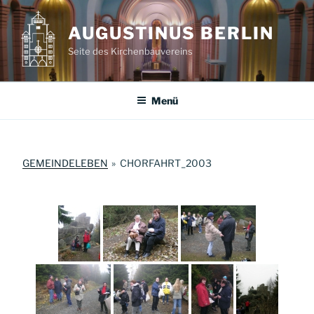
Zum
Inhalt
AUGUSTINUS BERLIN
springen
Seite des Kirchenbauvereins
Menü
GEMEINDELEBEN
»
CHORFAHRT_2003