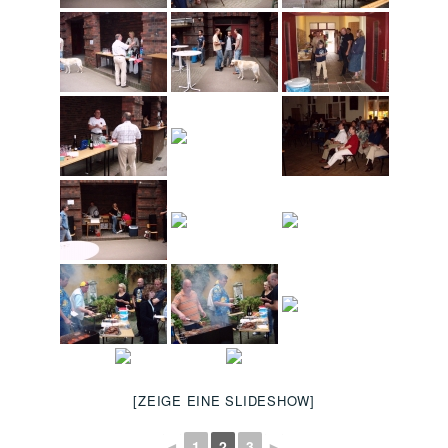
[ZEIGE EINE SLIDESHOW]
◄
1
2
3
►